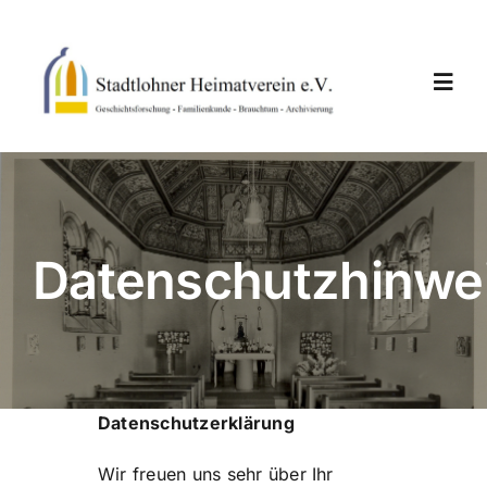
Skip
to
content
Toggl
Navig
Home
Neuigkeiten
Datenschutzhinwe
Termine
Vereinsarbeiten
Datenschutzerklärung
Der Verein
Wir freuen uns sehr über Ihr