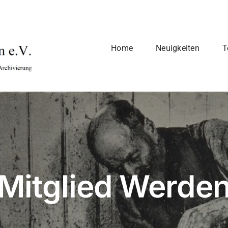
Home
Neuigkeiten
T
zung
Vorstand
Kon
Mitglied Werde