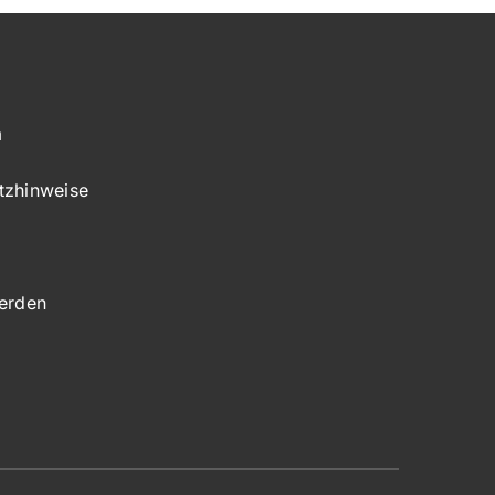
m
tzhinweise
werden