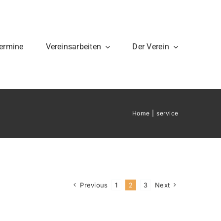
ermine
Vereinsarbeiten
Der Verein
Home
service
takt
Mitglied
werden?
Previous
1
2
3
Next