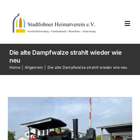
Skip
to
content
Toggl
Navig
Home
Die alte Dampfwalze strahlt wieder wie
neu
Home
Allgemein
Die alte Dampfwalze strahlt wieder wie neu
Neuigkeiten
Termine
Vereinsarbeiten
Der Verein