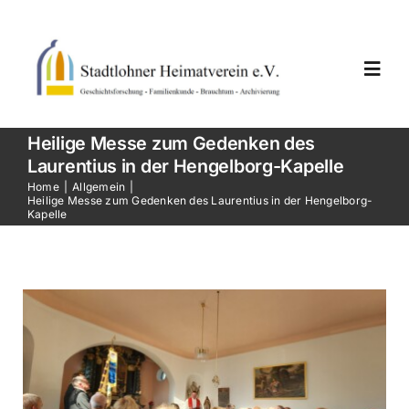
Skip
to
content
Toggl
Navig
Heilige Messe zum Gedenken des
Home
Laurentius in der Hengelborg-Kapelle
Home
Allgemein
Heilige Messe zum Gedenken des Laurentius in der Hengelborg-
Neuigkeiten
Kapelle
Termine
Vereinsarbeiten
Der Verein