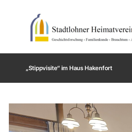
Skip
to
content
„Stippvisite“ im Haus Hakenfort
Geschichte
Sat