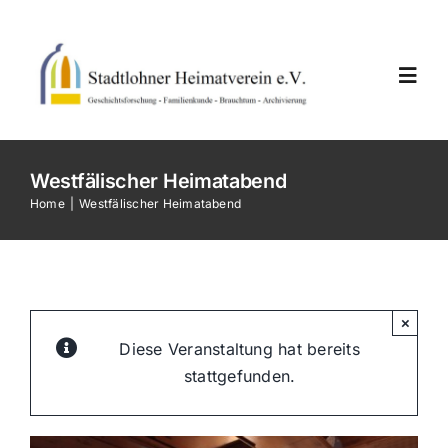
Skip
to
content
Toggl
Navig
Home
Westfälischer Heimatabend
Home
Westfälischer Heimatabend
Neuigkeiten
Termine
×
Diese Veranstaltung hat bereits
Vereinsarbeiten
stattgefunden.
Der Verein